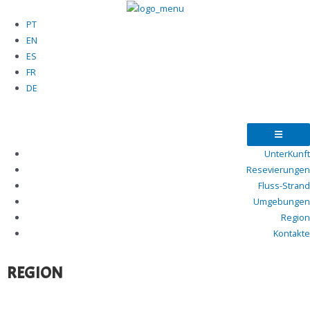
PT
EN
ES
FR
DE
UnterKunft
Resevierungen
Fluss-Strand
Umgebungen
Region
Kontakte
REGION