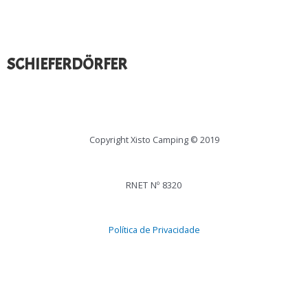
SCHIEFERDÖRFER
Copyright Xisto Camping © 2019
RNET Nº 8320
Política de Privacidade
Em caso de litígio o consumidor pode recorrer a uma Entidade de
Resolução Alternativa de Litígios de consumo: CNIACC E-mail:
cniacc@fd.unl.pt
.