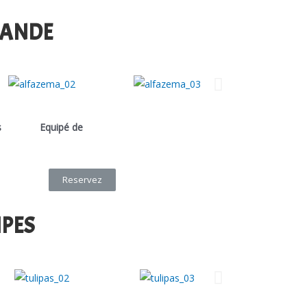
VANDE
s
Equipé de
Reservez
IPES