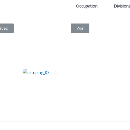
Occupation
Division
rvez
Voir