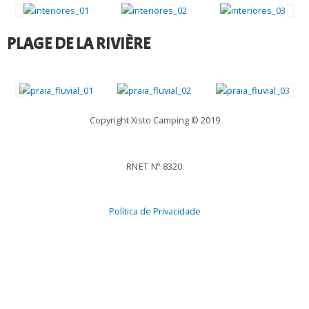
PLAGE DE LA RIVIÈRE
Copyright Xisto Camping © 2019
RNET Nº 8320
Política de Privacidade
Em caso de litígio o consumidor pode recorrer a uma Entidade de
Resolução Alternativa de Litígios de consumo: CNIACC E-mail:
cniacc@fd.unl.pt
.
Mais informações em Portal do consumidor
www.consumidor.pt